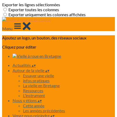
Exporter les lignes sélectionnées
Exporter toutes les colonnes
Exporter uniquement les colonnes affichées
Menu
Ajoutez un logo, un bouton, des réseaux sociaux
Cliquez pour éditer
Actualités
▴
▾
Autour de la vielle
▴
▾
Essayer une vielle
infos pratiques
La vielle en Bretagne
Ressources
L'instrument
Nous y étions
▴
▾
Cette année
Les années précédentes
Venez nous rejoindre
▴
▾