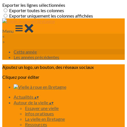
Exporter les lignes sélectionnées
Exporter toutes les colonnes
Exporter uniquement les colonnes affichées
Menu
<
>
Cette année
Les années précédentes
Ajoutez un logo, un bouton, des réseaux sociaux
Cliquez pour éditer
Actualités
▴
▾
Autour de la vielle
▴
▾
Essayer une vielle
infos pratiques
La vielle en Bretagne
Ressources