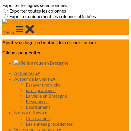
Exporter les lignes sélectionnées
Exporter toutes les colonnes
Exporter uniquement les colonnes affichées
Menu
Ajoutez un logo, un bouton, des réseaux sociaux
Cliquez pour éditer
Actualités
▴
▾
Autour de la vielle
▴
▾
Essayer une vielle
infos pratiques
La vielle en Bretagne
Ressources
L'instrument
Nous y étions
▴
▾
Cette année
Les années précédentes
Venez nous rejoindre
▴
▾